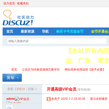
设为首页
收藏本站
首页
最新资源
导航
购买卡号充值金币
金币开通会
【本站所有内
治、广告、灌水
请加QQ349626
首页
公告区与经典资源绳艺教学区
网站简单使用说明【新手必看】
存
开通高级VIP会员
查看:
135814
|
回复:
1
[复制链接]
绳
»
›
›
›
admin
发表于 2020-7-2 18:30:36
|
显示全部楼层