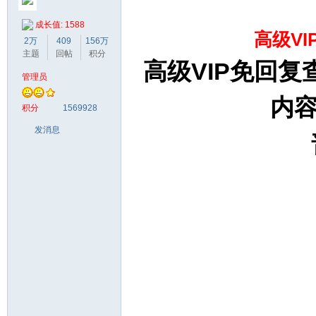
成长值: 1588
高级V
2万
409
156万
主题
回帖
积分
高级VIP免回
管理员
梦
内
积分
1569928
发消息
阁