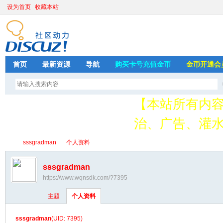
设为首页
收藏本站
首页
最新资源
导航
购买卡号充值金币
金币开通会
【本站所有内
治、广告、灌水
请加QQ349626
sssgradman
个人资料
存
sssgradman
https://www.wqnsdk.com/?7395
绳
›
›
主题
个人资料
sssgradman
(UID: 7395)