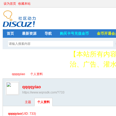
设为首页
收藏本站
首页
最新资源
导航
购买卡号充值金币
金币开通会
【本站所有内
治、广告、灌水
请加QQ349626
qqqqyiao
个人资料
存
qqqqyiao
https://www.wqnsdk.com/?733
绳
›
›
主题
个人资料
qqqqyiao
(UID: 733)